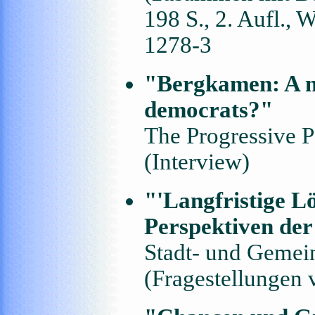
198 S., 2. Aufl.,
1278-3
"Bergkamen: A mo
democrats?"
The Progressive P
(Interview)
"'Langfristige Lö
Perspektiven d
Stadt- und Gemein
(Fragestellungen 