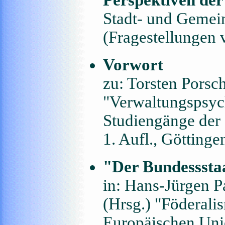
Perspektiven d
Stadt- und Gemein
(Fragestellungen 
Vorwort
zu: Torsten Porsch
"Verwaltungspsych
Studiengänge der 
1. Aufl., Göttin
"Der Bundesssta
in: Hans-Jürgen 
(Hrsg.) "Föderali
Europäischen Unio