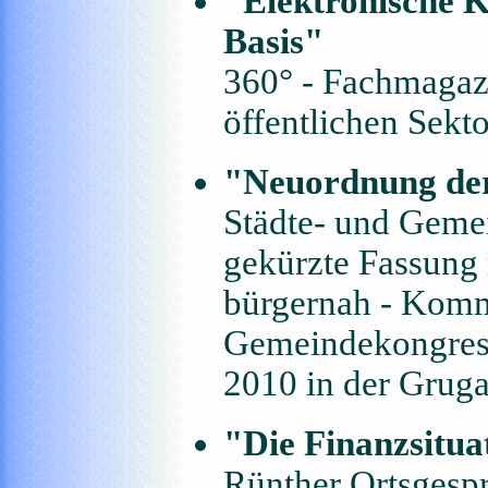
"Elektronische K
Basis"
360° - Fachmagaz
öffentlichen Sekto
"Neuordnung der
Städte- und Gemei
gekürzte Fassung
bürgernah - Komm
Gemeindekongres
2010 in der Gruga
"Die Finanzsitu
Rünther Ortsgespr