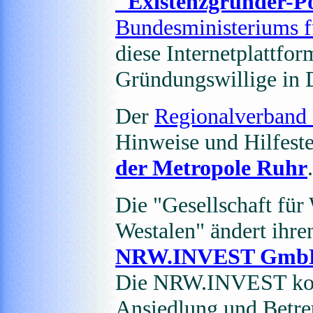
"Existenzgründer-P
Bundesministeriums f
diese Internetplattfo
Gründungswillige in D
Der
Regionalverband
Hinweise und Hilfest
der Metropole Ruhr
.
Die "Gesellschaft für
Westalen" ändert ihr
NRW.INVEST Gmb
Die NRW.INVEST konze
Ansiedlung und Betre