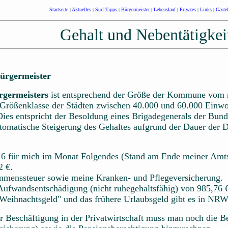
Startseite
|
Aktuelles
|
Surf-Tipps
|
Bürgermeister
|
Lebenslauf
|
Privates
|
Links
|
Gäste
Gehalt und Nebentätigkei
ürgermeister
rgermeisters
ist entsprechend der Größe der Kommune vom n
Größenklasse der Städten zwischen 40.000 und 60.000 Einwoh
Dies entspricht der Besoldung eines Brigadegenerals der Bu
tomatische Steigerung des Gehaltes aufgrund der Dauer der D
B 6 für mich im Monat Folgendes (Stand am Ende meiner Amtsz
2 €.
mmenssteuer sowie meine Kranken- und Pflegeversicherung.
Aufwandsentschädigung (nicht ruhegehaltsfähig) von 985,76 
Weihnachtsgeld" und das frühere Urlaubsgeld gibt es in NRW
er Beschäftigung in der Privatwirtschaft muss man noch die Be