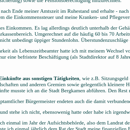
rsicherung) sowie die Pensionsberechtigung hinzurechnen.
nach Ende meiner Amtszeit im Ruhestand und erhalte - nach ü
em die Einkommenssteuer und meine Kranken- und Pflegevers
gutes Einkommen. Es lag allerdings deutlich unterhalb der Geh
kassenbereich. Umgerechnet auf die häufig 60 bis 70 Arbeit
nicht unbedingt üppiger Stundenlohn. Überstundenzuschläge o
arkeit als Lebenszeitbeamter hatte ich mit meinem Wechsel
ur eine befristete Beschäftigung (als Stadtdirektor auf 8 Jahr
Einkünfte aus sonstigen Tätigkeiten
, wie z.B. Sitzungsgeld
chaften und anderen Gremien sowie gelegentlich kleinere Ho
ünfte musste ich an die Stadt Bergkamen abführen. Den Rest 
ptamtlicher Bürgermeister endeten auch die damit verbunden
 und stehe ich nicht, ebensowenig hatte oder habe ich irgend
h einmal im Jahr der Aufsichtsbehörde, also dem Landrat de
te ich einmal jährlich dem Rat der Stadt meine finanziellen 