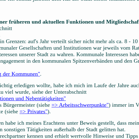
iner früheren und aktuellen Funktionen und Mitgliedschaf
chnitt
.
in Grenzen: auf's Jahr verteilt sicher nicht mehr als ca. 8 - 
unaler Gesellschaften und Institutionen war jeweils vom Ra
Interessen unserer Stadt zu wahren. Kommunale Interessen hab
Engagement in den kommunalen Spitzenverbänden und den Grem
ung der Kommunen"
.
ichtig erledigen wollte, habe ich mich im Laufe der Jahre 
zu viel wurde, siehe der Unterabschnitt
tionen und Nebentätigkeiten"
ls Bürgermeister (siehe
=> Arbeitsschwerpunkte"
) immer im V
te (siehe
=> Privates"
).
n habe ich meines Erachtens unter Beweis gestellt, dass mei
sonstigen Tätigkeiten außerhalb der Stadt gelitten hat.
prechpartner kennen und erhielt wertvolle Hinweise und Tipp