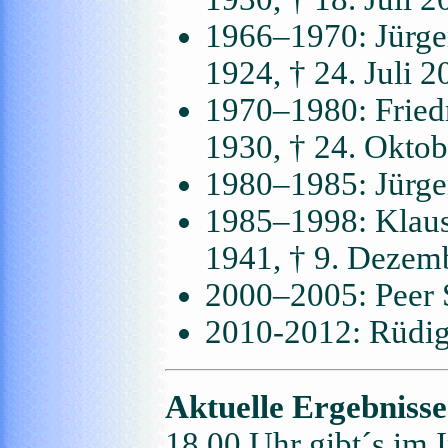
1966–1970: Jürge
1924, † 24. Juli 2
1970–1980: Friedr
1930, † 24. Okto
1980–1985: Jürge
1985–1998: Klaus
1941, † 9. Dezem
2000–2005: Peer S
2010-2012: Rüdig
Aktuelle Ergebniss
18.00 Uhr gibt´s im I