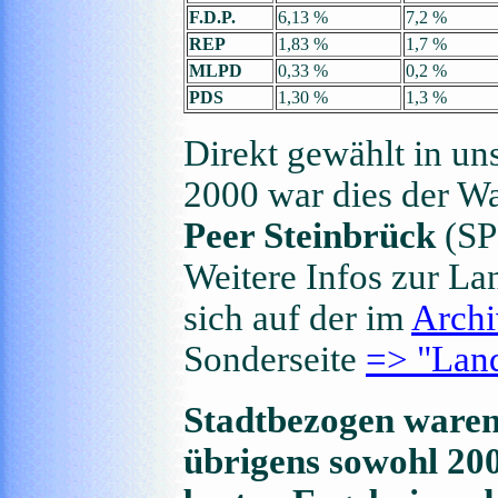
F.D.P.
6,13 %
7,2 %
REP
1,83 %
1,7 %
MLPD
0,33 %
0,2 %
PDS
1,30 %
1,3 %
Direkt gewählt in un
2000 war dies der W
Peer Steinbrück
(SP
Weitere Infos zur L
sich auf der im
Archi
Sonderseite
=> "Lan
Stadtbezogen ware
übrigens sowohl 200