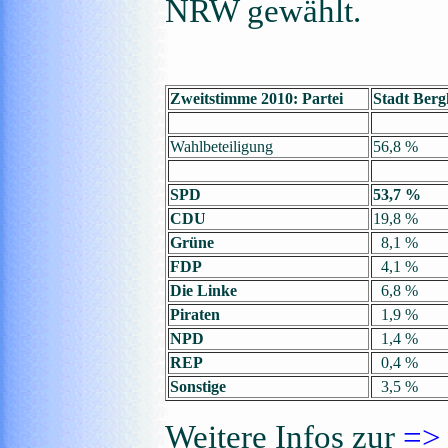
NRW gewählt.
Zweitstimme 2010: Partei
Stadt Ber
Wahlbeteiligung
56,8 %
SPD
53,7 %
CDU
19,8 %
Grüne
8,1 %
FDP
4,1 %
Die Linke
6,8 %
Piraten
1,9 %
NPD
1,4 %
REP
0,4 %
Sonstige
3,5 %
Weitere Infos zur
=>