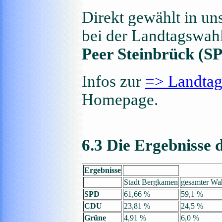
Direkt gewählt in u
bei der Landtagswah
Peer Steinbrück (S
Infos zur
=> Landtag
Homepage.
6.3 Die Ergebnisse 
Ergebnisse
Stadt Bergkamen
gesamter Wah
SPD
61,66 %
59,1 %
CDU
23,81 %
24,5 %
Grüne
4,91 %
6,0 %