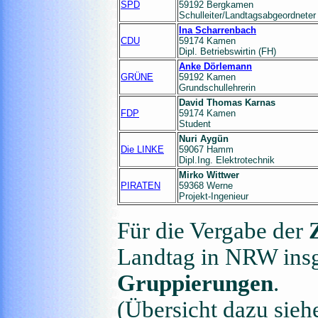
SPD
59192 Bergkamen
Schulleiter/Landtagsabgeordneter
Ina Scharrenbach
CDU
59174 Kamen
Dipl. Betriebswirtin (FH)
Anke Dörlemann
GRÜNE
59192 Kamen
Grundschullehrerin
David Thomas Karnas
FDP
59174 Kamen
Student
Nuri Aygün
Die LINKE
59067 Hamm
Dipl.Ing. Elektrotechnik
Mirko Wittwer
PIRATEN
59368 Werne
Projekt-Ingenieur
Für die Vergabe der
Landtag in NRW ins
Gruppierungen
.
(Übersicht dazu siehe