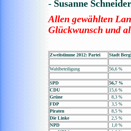
-
Susanne Schneide
Allen gewählten Lan
Glückwunsch und all
Zweitstimme 2012: Partei
Stadt Ber
Wahlbeteiligung
56,6 %
SPD
56,7 %
CDU
15,6 %
Grüne
8,3 %
FDP
3,5 %
Piraten
8,5 %
Die Linke
2,5 %
NPD
1,0 %