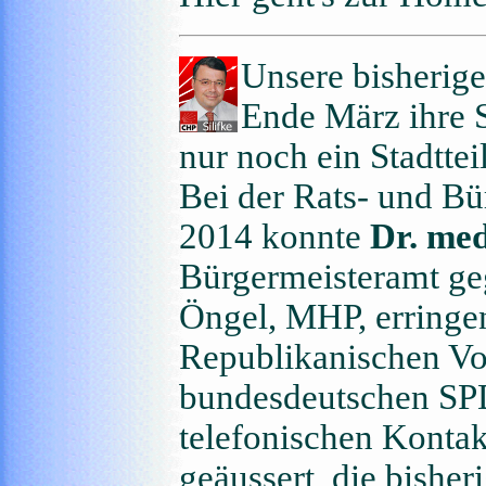
Unsere bisherige
Ende März ihre Se
nur noch ein Stadttei
Bei der Rats- und Bü
2014 konnte
Dr. med
Bürgermeisteramt ge
Öngel, MHP, erringen.
Republikanischen Vol
bundesdeutschen SPD 
telefonischen Kontakt
geäussert, die bisher