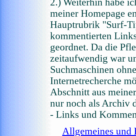
2.) Weiterhin habe i
meiner Homepage entf
Hauptrubrik "Surf-T
kommentierten Link
geordnet. Da die Pfl
zeitaufwendig war u
Suchmaschinen ohneh
Internetrecherche mög
Abschnitt aus meiner
nur noch als Archiv d
- Links und Kommen
Allgemeines und P