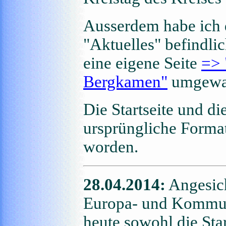
Ausserdem habe ich 
"Aktuelles" befindli
eine eigene Seite
=> 
Bergkamen"
umgewan
Die Startseite und di
ursprüngliche Format 
worden.
28.04.2014:
Angesich
Europa- und Kommun
heute sowohl die Star