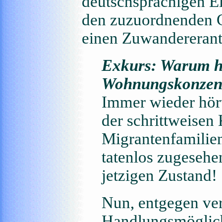
deutschsprachigen El
den zuzuordnenden 
einen Zuwandererant
Exkurs: Warum ha
Wohnungskonzentr
Immer wieder hört
der schrittweisen
Migrantenfamilie
tatenlos zugesehe
jetzigen Zustand!
Nun, entgegen verb
Handlungsmöglich