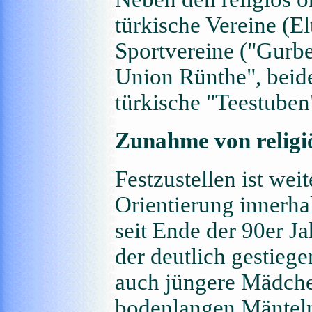
türkische Vereine (El
Sportvereine ("Gurbe
Union Rünthe", beid
türkische "Teestuben
Zunahme von religi
Festzustellen ist wei
Orientierung innerha
seit Ende der 90er Ja
der deutlich gestieg
auch jüngere Mädchen
bodenlangen Mänteln 