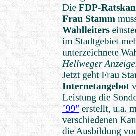
Die
FDP-Ratskan
Frau Stamm
musst
Wahlleiters
einste
im Stadtgebiet meh
unterzeichnete Wa
Hellweger Anzeiger
Jetzt geht Frau S
Internetangebot
v
Leistung die Sond
´99"
erstellt, u.a. 
verschiedenen Kand
die Ausbildung vo