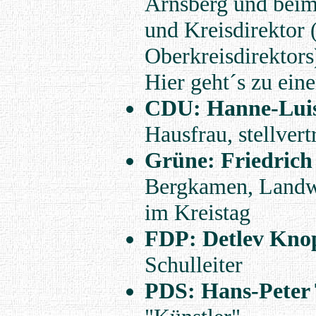
Arnsberg und beim
und Kreisdirektor (
Oberkreisdirektors
Hier geht´s zu ei
CDU: Hanne-Luis
Hausfrau, stellver
Grüne: Friedrich
Bergkamen, Landwi
im Kreistag
FDP: Detlev Kno
Schulleiter
PDS: Hans-Peter