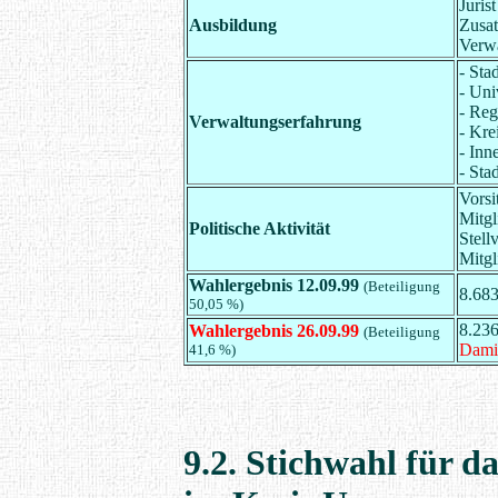
Jurist
Ausbildung
Zusat
Verwa
- Sta
- Uni
- Reg
Verwaltungserfahrung
- Kre
- In
- Sta
Vorsi
Mitgl
Politische Aktivität
Stell
Mitg
Wahlergebnis 12.09.99
(Beteiligung
8.68
50,05 %)
8.23
Wahlergebnis 26.09.99
(Beteiligung
Damit
41,6 %)
9.2. Stichwahl für 