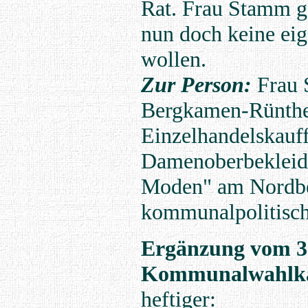
Rat. Frau Stamm g
nun doch keine ei
wollen.
Zur Person:
Frau 
Bergkamen-Rünthe 
Einzelhandelskauffr
Damenoberbekleidu
Moden" am Nordber
kommunalpolitisch
Ergänzung vom 3
Kommunalwahlka
heftiger: