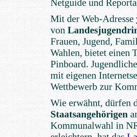
Netguide und Reporta
Mit der Web-Adresse
von
Landesjugendr
Frauen, Jugend, Fami
Wahlen, bietet einen 
Pinboard. Jugendliche 
mit eigenen Internets
Wettbewerb zur Komm
Wie erwähnt, dürfen 
Staatsangehörigen
am
Kommunalwahl in NRW
erleichtern, hat das
La