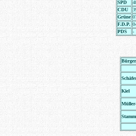
SPD
4
CDU
3
Grüne
0
F.D.P.
0
PDS
-
Bürger
Schäfe
Kiel
Müller
Stamm