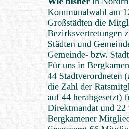
Wie bisher
in Nordrhe
Kommunalwahl am 12. 
Großstädten die Mitgli
Bezirksvertretungen z
Städten und Gemeinden
Gemeinde- bzw. Stadt
Für uns in Bergkamen 
44 Stadtverordneten (
die Zahl der Ratsmitg
auf 44 herabgesetzt) 
Direktmandat und 22 ü
Bergkamener Mitglied
(insgesamt 66 Mitglie